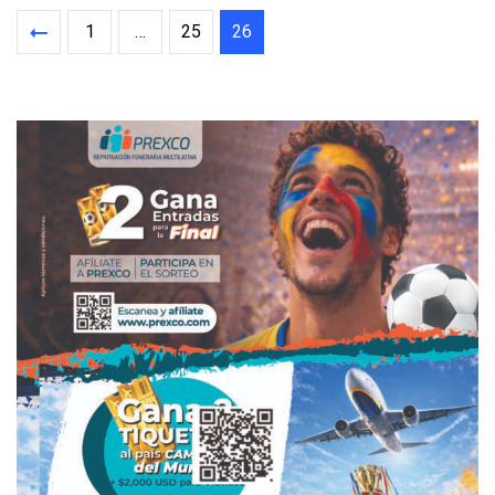
1
…
25
26