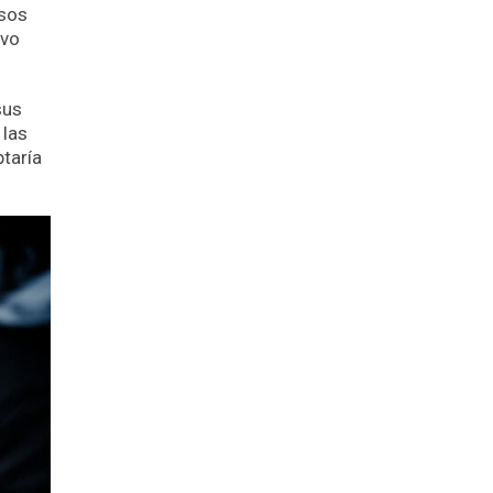
asos
ivo
sus
 las
taría