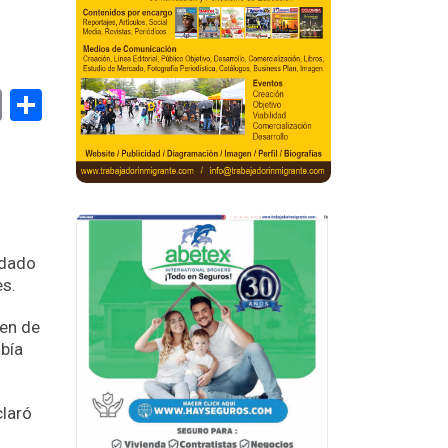
book
stodon
Email
Compartir
idado
es.
den de
abía
claró