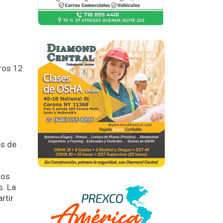
ros 12
és de
ños
s. La
rtir