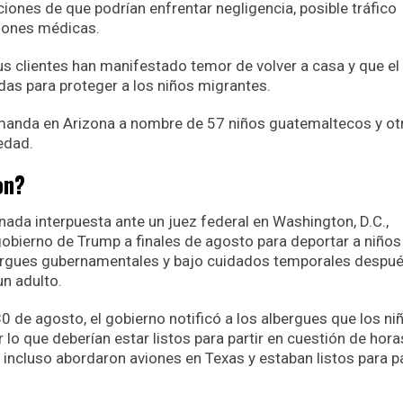
nes de que podrían enfrentar negligencia, posible tráfico
ciones médicas.
s clientes han manifestado temor de volver a casa y que el
das para proteger a los niños migrantes.
manda en Arizona a nombre de 57 niños guatemaltecos y ot
edad.
on?
ada interpuesta ante un juez federal en Washington, D.C.,
 gobierno de Trump a finales de agosto para deportar a niños
ergues gubernamentales y bajo cuidados temporales despu
un adulto.
0 de agosto, el gobierno notificó a los albergues que los ni
lo que deberían estar listos para partir en cuestión de hora
ncluso abordaron aviones en Texas y estaban listos para pa