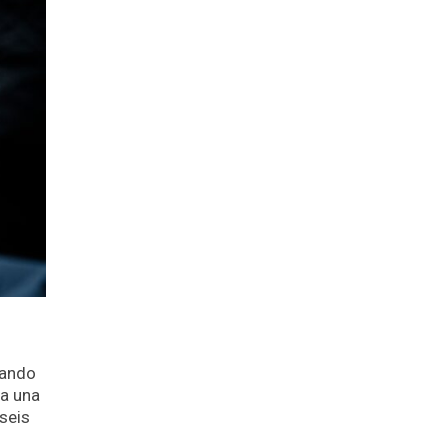
zando
 a una
seis