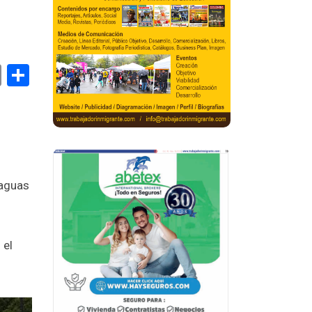
book
stodon
Email
Compartir
 aguas
 el