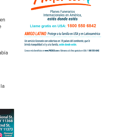
 en
e
abía
la