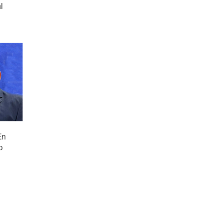
l
En
o