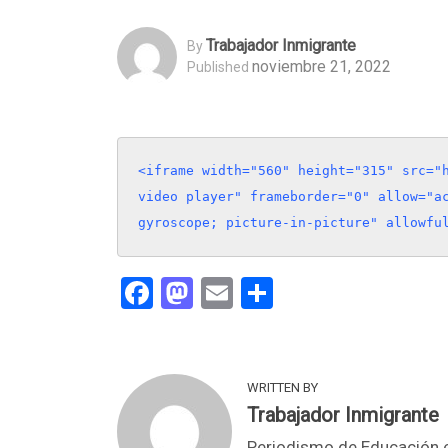
Trabajador Inmigrante
By
noviembre 21, 2022
Published
<iframe width="560" height="315" src="h
video player" frameborder="0" allow="ac
gyroscope; picture-in-picture" allowfu
Facebook
Mastodon
Email
Compartir
WRITTEN BY
Trabajador Inmigrante
Periodismo de Educación e 