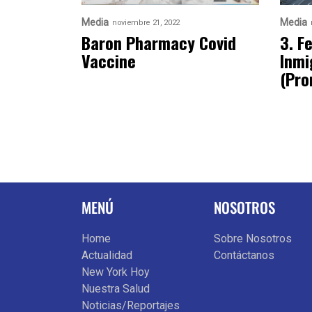
Media
Media
noviembre 21, 2022
Baron Pharmacy Covid
3. F
Vaccine
Inmi
(Pro
MENÚ
NOSOTROS
Home
Sobre Nosotros
Actualidad
Contáctanos
New York Hoy
Nuestra Salud
Noticias/Reportajes