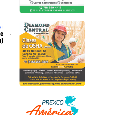
ST
te
n)