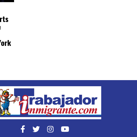
rts
e
s
York