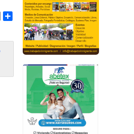
book
stodon
Email
Compartir
 
 