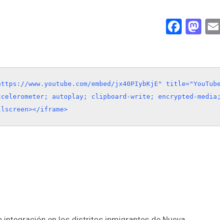
Face
Ma
ttps://www.youtube.com/embed/jx40PIybKjE" title="YouTube
celerometer; autoplay; clipboard-write; encrypted-media;
llscreen></iframe>
integración en los distritos inmigrantes de Nueva